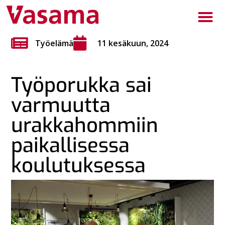
Työelämä
11 kesäkuun, 2024
Työporukka sai
varmuutta
urakkahommiin
paikallisessa
koulutuksessa