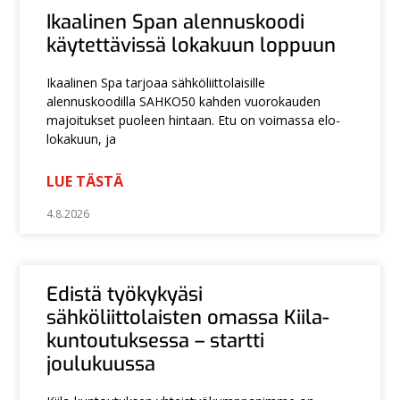
Ikaalinen Span alennuskoodi
käytettävissä lokakuun loppuun
Ikaalinen Spa tarjoaa sähköliittolaisille
alennuskoodilla SAHKO50 kahden vuorokauden
majoitukset puoleen hintaan. Etu on voimassa elo-
lokakuun, ja
LUE TÄSTÄ
4.8.2026
Edistä työkykyäsi
sähköliittolaisten omassa Kiila-
kuntoutuksessa – startti
joulukuussa