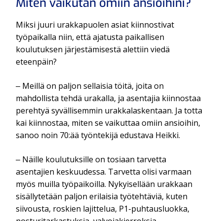
Miten vaikutan omiin ansioihini?
Miksi juuri urakkapuolen asiat kiinnostivat
työpaikalla niin, että ajatusta paikallisen
koulutuksen järjestämisestä alettiin viedä
eteenpäin?
‒ Meillä on paljon sellaisia töitä, joita on
mahdollista tehdä urakalla, ja asentajia kiinnostaa
perehtyä syvällisemmin urakkalaskentaan. Ja totta
kai kiinnostaa, miten se vaikuttaa omiin ansioihin,
sanoo noin 70:ää työntekijä edustava Heikki.
‒ Näille koulutuksille on tosiaan tarvetta
asentajien keskuudessa. Tarvetta olisi varmaan
myös muilla työpaikoilla. Nykyisellään urakkaan
sisällytetään paljon erilaisia työtehtäviä, kuten
siivousta, roskien lajittelua, P1-puhtausluokka,
nosturitarkastuksia, valvojakierroksia,