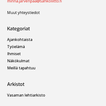
minna.jarvenpaa@sahkoliitto.fi
Muut yhteystiedot
Kategoriat
Ajankohtaista
Työelämä
Ihmiset
Näkökulmat
Meillä tapahtuu
Arkistot
Vasaman lehtiarkisto