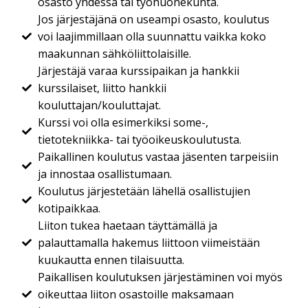
osasto yhdessä tai työhuonekunta.
Jos järjestäjänä on useampi osasto, koulutus
voi laajimmillaan olla suunnattu vaikka koko
maakunnan sähköliittolaisille.
Järjestäjä varaa kurssipaikan ja hankkii
kurssilaiset, liitto hankkii
kouluttajan/kouluttajat.
Kurssi voi olla esimerkiksi some-,
tietotekniikka- tai työoikeuskoulutusta.
Paikallinen koulutus vastaa jäsenten tarpeisiin
ja innostaa osallistumaan.
Koulutus järjestetään lähellä osallistujien
kotipaikkaa.
Liiton tukea haetaan täyttämällä ja
palauttamalla hakemus liittoon viimeistään
kuukautta ennen tilaisuutta.
Paikallisen koulutuksen järjestäminen voi myös
oikeuttaa liiton osastoille maksamaan