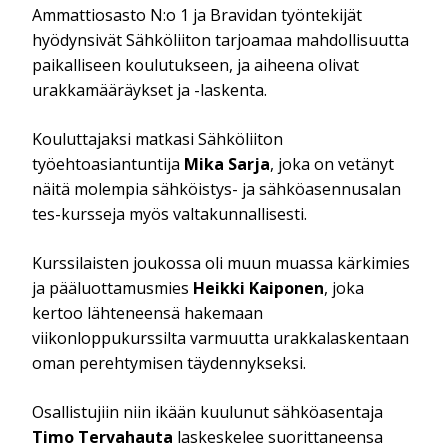
Ammattiosasto N:o 1 ja Bravidan työntekijät
hyödynsivät Sähköliiton tarjoamaa mahdollisuutta
paikalliseen koulutukseen, ja aiheena olivat
urakkamääräykset ja -laskenta.
Kouluttajaksi matkasi Sähköliiton
työehtoasiantuntija
Mika Sarja
, joka on vetänyt
näitä molempia sähköistys- ja sähköasennusalan
tes-kursseja myös valtakunnallisesti.
Kurssilaisten joukossa oli muun muassa kärkimies
ja pääluottamusmies
Heikki Kaiponen
, joka
kertoo lähteneensä hakemaan
viikonloppukurssilta varmuutta urakkalaskentaan
oman perehtymisen täydennykseksi.
Osallistujiin niin ikään kuulunut sähköasentaja
Timo Tervahauta
laskeskelee suorittaneensa