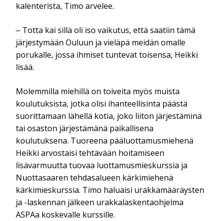
kalenterista, Timo arvelee.
‒ Totta kai sillä oli iso vaikutus, että saatiin tämä
järjestymään Ouluun ja vieläpä meidän omalle
porukalle, jossa ihmiset tuntevat toisensa, Heikki
lisää.
Molemmilla miehillä on toiveita myös muista
koulutuksista, jotka olisi ihanteellisinta päästä
suorittamaan lähellä kotia, joko liiton järjestäminä
tai osaston järjestämänä paikallisena
koulutuksena. Tuoreena pääluottamusmiehenä
Heikki arvostaisi tehtävään hoitamiseen
lisävarmuutta tuovaa luottamusmieskurssia ja
Nuottasaaren tehdasalueen kärkimiehenä
kärkimieskurssia. Timo haluaisi urakkamääräysten
ja -laskennan jälkeen urakkalaskentaohjelma
ASPAa koskevalle kurssille.