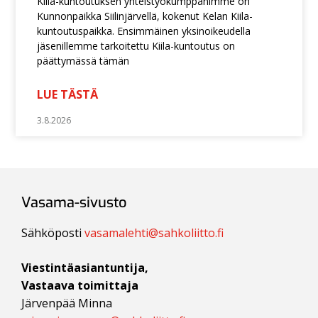
Kiila-kuntoutuksen yhteistyökumppanimme on
Kunnonpaikka Siilinjärvellä, kokenut Kelan Kiila-
kuntoutuspaikka. Ensimmäinen yksinoikeudella
jäsenillemme tarkoitettu Kiila-kuntoutus on
päättymässä tämän
LUE TÄSTÄ
3.8.2026
Vasama-sivusto
Sähköposti
vasamalehti@sahkoliitto.fi
Viestintäasiantuntija,
Vastaava toimittaja
Järvenpää Minna