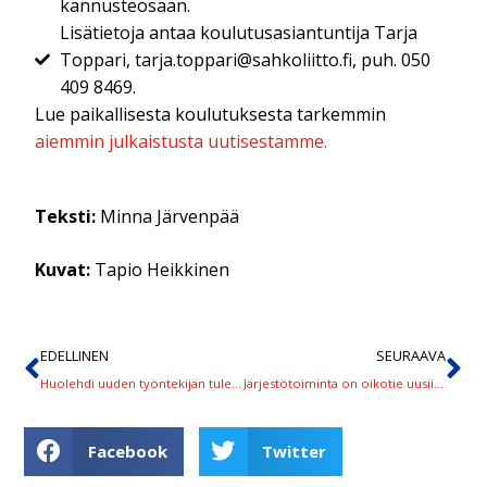
kannusteosaan.
Lisätietoja antaa koulutusasiantuntija Tarja
Toppari, tarja.toppari@sahkoliitto.fi, puh. 050
409 8469.
Lue paikallisesta koulutuksesta tarkemmin
aiemmin julkaistusta uutisestamme.
Teksti:
Minna Järvenpää
Kuvat:
Tapio Heikkinen
EDELLINEN
SEURAAVA
Huolehdi uuden työntekijän tulevaisuudesta – suosittele Sähköliittoa!
Järjestötoiminta on oikotie uusiin taitoihin
Facebook
Twitter