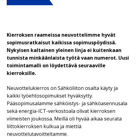
Kierroksen raameissa neuvottelimme hyvät
sopimusratkaisut kaikissa sopimuspöydissä.
Nykyisen kaltainen yleinen linja ei kuitenkaan
tunnista minkäänlaista työtä vaan numerot. Uusi
toimintamalli on löydettävä seuraaville
kierroksille.
Neuvottelukierros on Sähköliiton osalta käyty ja
kaikki työehtosopimukset hyväksytty.
Pääsopimusalamme sähköistys- ja sähköasennusala
sekä energia-ICT-verkostoala olivat kierroksen
viimeisten joukossa. Meillä oli hyvää aikaa seurata
liittokierroksen kulkua ja miettiä
neuvottelutavoitteitamme.