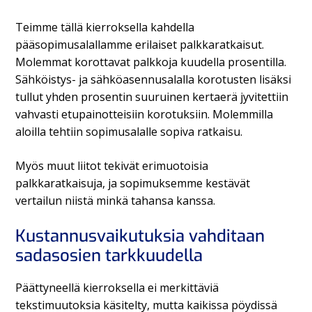
Teimme tällä kierroksella kahdella
pääsopimusalallamme erilaiset palkkaratkaisut.
Molemmat korottavat palkkoja kuudella prosentilla.
Sähköistys- ja sähköasennusalalla korotusten lisäksi
tullut yhden prosentin suuruinen kertaerä jyvitettiin
vahvasti etupainotteisiin korotuksiin. Molemmilla
aloilla tehtiin sopimusalalle sopiva ratkaisu.
Myös muut liitot tekivät erimuotoisia
palkkaratkaisuja, ja sopimuksemme kestävät
vertailun niistä minkä tahansa kanssa.
Kustannusvaikutuksia vahditaan
sadasosien tarkkuudella
Päättyneellä kierroksella ei merkittäviä
tekstimuutoksia käsitelty, mutta kaikissa pöydissä