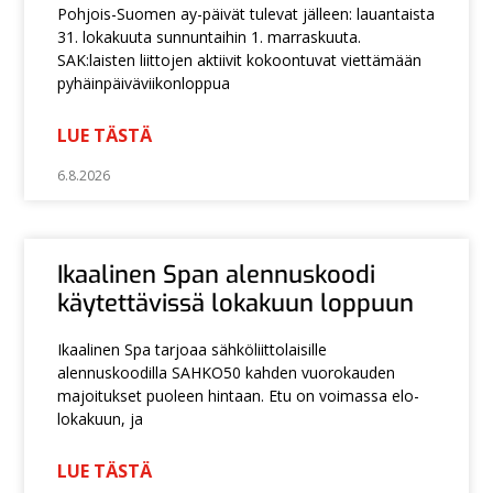
Pohjois-Suomen ay-päivät tulevat jälleen: lauantaista
31. lokakuuta sunnuntaihin 1. marraskuuta.
SAK:laisten liittojen aktiivit kokoontuvat viettämään
pyhäinpäiväviikonloppua
LUE TÄSTÄ
6.8.2026
Ikaalinen Span alennuskoodi
käytettävissä lokakuun loppuun
Ikaalinen Spa tarjoaa sähköliittolaisille
alennuskoodilla SAHKO50 kahden vuorokauden
majoitukset puoleen hintaan. Etu on voimassa elo-
lokakuun, ja
LUE TÄSTÄ