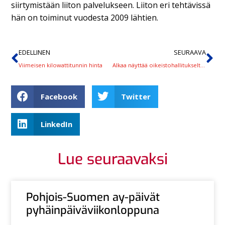
siirtymistään liiton palvelukseen. Liiton eri tehtävissä
hän on toiminut vuodesta 2009 lähtien.
EDELLINEN
SEURAAVA
Viimeisen kilowattitunnin hinta
Alkaa näyttää oikeistohallitukselta – mitä on edessä?
Facebook
Twitter
LinkedIn
Lue seuraavaksi
Pohjois-Suomen ay-päivät
pyhäinpäiväviikonloppuna