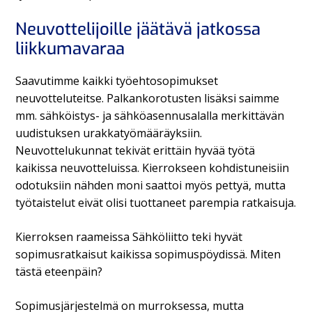
Neuvottelijoille jäätävä jatkossa
liikkumavaraa
Saavutimme kaikki työehtosopimukset
neuvotteluteitse. Palkankorotusten lisäksi saimme
mm. sähköistys- ja sähköasennusalalla merkittävän
uudistuksen urakkatyömääräyksiin.
Neuvottelukunnat tekivät erittäin hyvää työtä
kaikissa neuvotteluissa. Kierrokseen kohdistuneisiin
odotuksiin nähden moni saattoi myös pettyä, mutta
työtaistelut eivät olisi tuottaneet parempia ratkaisuja.
Kierroksen raameissa Sähköliitto teki hyvät
sopimusratkaisut kaikissa sopimuspöydissä. Miten
tästä eteenpäin?
Sopimusjärjestelmä on murroksessa, mutta