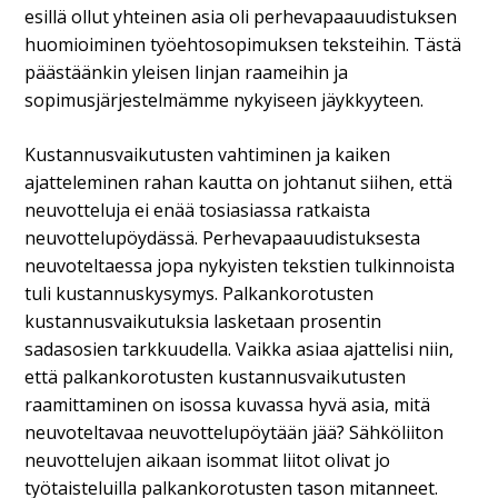
esillä ollut yhteinen asia oli perhevapaauudistuksen
huomioiminen työehtosopimuksen teksteihin. Tästä
päästäänkin yleisen linjan raameihin ja
sopimusjärjestelmämme nykyiseen jäykkyyteen.
Kustannusvaikutusten vahtiminen ja kaiken
ajatteleminen rahan kautta on johtanut siihen, että
neuvotteluja ei enää tosiasiassa ratkaista
neuvottelupöydässä. Perhevapaauudistuksesta
neuvoteltaessa jopa nykyisten tekstien tulkinnoista
tuli kustannuskysymys. Palkankorotusten
kustannusvaikutuksia lasketaan prosentin
sadasosien tarkkuudella. Vaikka asiaa ajattelisi niin,
että palkankorotusten kustannusvaikutusten
raamittaminen on isossa kuvassa hyvä asia, mitä
neuvoteltavaa neuvottelupöytään jää? Sähköliiton
neuvottelujen aikaan isommat liitot olivat jo
työtaisteluilla palkankorotusten tason mitanneet.