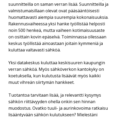
suunnitteilla on saman verran lisää. Suunnitteilla ja
valmistumaisillaan olevat ovat pääsääntöisesti
huomattavasti aiempia suurempia kokonaisuuksia.
Rakennusvaiheessa yksi hanke työllistää helposti
noin 500 henkeä, mutta vaiheen kotimaisuusaste
on osittain kovin epäselvä. Toiminnassa ollessaan
keskus työllistää ainoastaan joitain kymmeniä ja
kuluttaa valtavasti sähköä.
Yksi datakeskus kuluttaa keskisuuren kaupungin
verran sähköä. Myös sähköverkon kantokyky on
koetuksella, kun kulutusta lisäävät myös kaikki
muut vihreän siirtymän hankkeet.
Tuotantoa tarvitaan lisää, ja relevantti kysymys
sähkön riittävyyden ohella onkin sen hinnan
muodostus. Ovatko tuuli- ja aurinkovoima ratkaisu
lisääntyvään sähkön kulutukseen? Mielestäni