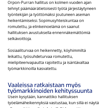
Orpon-Purran hallitus on kolmen vuoden ajan
tehnyt päämäärätietoisesti työtä järjestäytyneen
työntekijän ja työttömäksi joutuneen aseman
heikentämiseksi. Sopimusyhteiskuntaa on
romutettu, ja elinkeinoelämä on saanut
hallituksen avustuksella ennennäkemättömiä
selkävoittoja.
Sosiaaliturvaa on heikennetty, köyhimmiltä
leikattu, työsuhdeturvaa romutettu,
mielipiteenvapautta rajoitettu ja isäntävaltaa
työmarkkinoilla kasvatettu.
Vaaleissa ratkaistaan myös
työmarkkinoiden kehityssuunta
Usein kysytään, kannattiko hallituksen
työelämäheikennyksiä vastustaa, kun sillä ei näytä