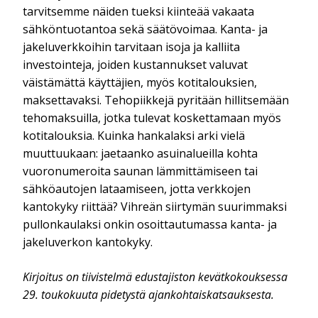
tarvitsemme näiden tueksi kiinteää vakaata
sähköntuotantoa sekä säätövoimaa. Kanta- ja
jakeluverkkoihin tarvitaan isoja ja kalliita
investointeja, joiden kustannukset valuvat
väistämättä käyttäjien, myös kotitalouksien,
maksettavaksi. Tehopiikkejä pyritään hillitsemään
tehomaksuilla, jotka tulevat koskettamaan myös
kotitalouksia. Kuinka hankalaksi arki vielä
muuttuukaan: jaetaanko asuinalueilla kohta
vuoronumeroita saunan lämmittämiseen tai
sähköautojen lataamiseen, jotta verkkojen
kantokyky riittää? Vihreän siirtymän suurimmaksi
pullonkaulaksi onkin osoittautumassa kanta- ja
jakeluverkon kantokyky.
Kirjoitus on tiivistelmä edustajiston kevätkokouksessa
29. toukokuuta pidetystä ajankohtaiskatsauksesta.