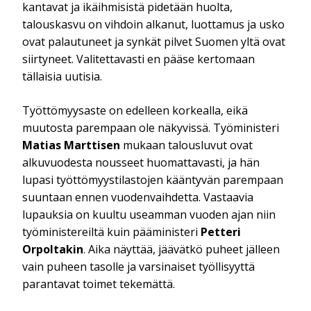
kantavat ja ikäihmisistä pidetään huolta,
talouskasvu on vihdoin alkanut, luottamus ja usko
ovat palautuneet ja synkät pilvet Suomen yltä ovat
siirtyneet. Valitettavasti en pääse kertomaan
tällaisia uutisia.
Työttömyysaste on edelleen korkealla, eikä
muutosta parempaan ole näkyvissä. Työministeri
Matias Marttisen
mukaan talousluvut ovat
alkuvuodesta nousseet huomattavasti, ja hän
lupasi työttömyystilastojen kääntyvän parempaan
suuntaan ennen vuodenvaihdetta. Vastaavia
lupauksia on kuultu useamman vuoden ajan niin
työministereiltä kuin pääministeri
Petteri
Orpoltakin
. Aika näyttää, jäävätkö puheet jälleen
vain puheen tasolle ja varsinaiset työllisyyttä
parantavat toimet tekemättä.