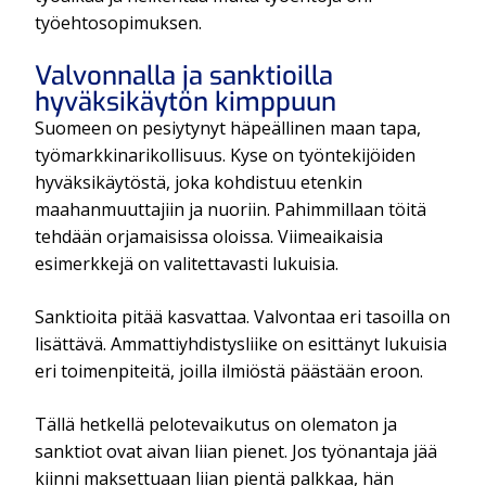
työehtosopimuksen.
Valvonnalla ja sanktioilla
hyväksikäytön kimppuun
Suomeen on pesiytynyt häpeällinen maan tapa,
työmarkkinarikollisuus. Kyse on työntekijöiden
hyväksikäytöstä, joka kohdistuu etenkin
maahanmuuttajiin ja nuoriin. Pahimmillaan töitä
tehdään orjamaisissa oloissa. Viimeaikaisia
esimerkkejä on valitettavasti lukuisia.
Sanktioita pitää kasvattaa. Valvontaa eri tasoilla on
lisättävä. Ammattiyhdistysliike on esittänyt lukuisia
eri toimenpiteitä, joilla ilmiöstä päästään eroon.
Tällä hetkellä pelotevaikutus on olematon ja
sanktiot ovat aivan liian pienet. Jos työnantaja jää
kiinni maksettuaan liian pientä palkkaa, hän