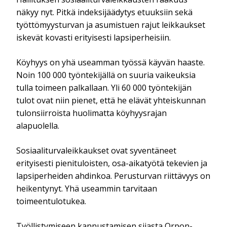
näkyy nyt. Pitkä indeksijäädytys etuuksiin sekä
työttömyysturvan ja asumistuen rajut leikkaukset
iskevät kovasti erityisesti lapsiperheisiin.
Köyhyys on yhä useamman työssä käyvän haaste.
Noin 100 000 työntekijällä on suuria vaikeuksia
tulla toimeen palkallaan. Yli 60 000 työntekijän
tulot ovat niin pienet, että he elävät yhteiskunnan
tulonsiirroista huolimatta köyhyysrajan
alapuolella.
Sosiaaliturvaleikkaukset ovat syventäneet
erityisesti pienituloisten, osa-aikatyötä tekevien ja
lapsiperheiden ahdinkoa. Perusturvan riittävyys on
heikentynyt. Yhä useammin tarvitaan
toimeentulotukea.
Työllistymiseen kannustamisen sijasta Orpon-