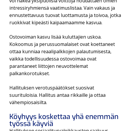
voi hakea yksipuolisia voittoja noudattaen omien
intressiryhmiensä vaatimuslistaa. Vain vakaus ja
ennustettavuus tuovat luottamusta ja toivoa, jotka
ruokkivat kipeästi kaipaamaamme kasvua.
Ostovoiman kasvu lisää kuluttajien uskoa.
Kokoomus ja perussuomalaiset ovat koettaneet
ottaa kunniaa reaalipalkkojen palautumisesta,
vaikka todellisuudessa ostovoimaa ovat
parantaneet liittojen neuvottelemat
palkankorotukset.
Hallituksen verotuspäätökset suosivat
suurituloisia. Hallitus antaa rikkaille ja ottaa
vähempiosaisilta.
Köyhyys koskettaa yhä enemmän
työssä käyviä
Hallituksen sosiaaliturvaleikkausten raakuus