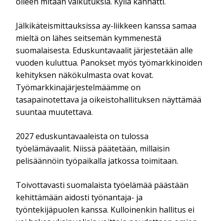
olleen mitään vaikutuksia. Kyllä kannatti.
Jälkikäteismittauksissa ay-liikkeen kanssa samaa
mieltä on lähes seitsemän kymmenestä
suomalaisesta. Eduskuntavaalit järjestetään alle
vuoden kuluttua. Panokset myös työmarkkinoiden
kehityksen näkökulmasta ovat kovat.
Työmarkkinajärjestelmäämme on
tasapainotettava ja oikeistohallituksen näyttämää
suuntaa muutettava.
2027 eduskuntavaaleista on tulossa
työelämävaalit. Niissä päätetään, millaisin
pelisäännöin työpaikalla jatkossa toimitaan.
Toivottavasti suomalaista työelämää päästään
kehittämään aidosti työnantaja- ja
työntekijäpuolen kanssa. Kulloinenkin hallitus ei