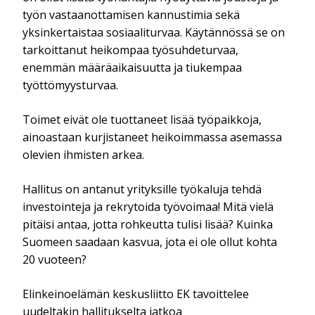
työn vastaanottamisen kannustimia sekä
yksinkertaistaa sosiaaliturvaa. Käytännössä se on
tarkoittanut heikompaa työsuhdeturvaa,
enemmän määräaikaisuutta ja tiukempaa
työttömyysturvaa.
Toimet eivät ole tuottaneet lisää työpaikkoja,
ainoastaan kurjistaneet heikoimmassa asemassa
olevien ihmisten arkea.
Hallitus on antanut yrityksille työkaluja tehdä
investointeja ja rekrytoida työvoimaa! Mitä vielä
pitäisi antaa, jotta rohkeutta tulisi lisää? Kuinka
Suomeen saadaan kasvua, jota ei ole ollut kohta
20 vuoteen?
Elinkeinoelämän keskusliitto EK tavoittelee
uudeltakin hallitukselta jatkoa