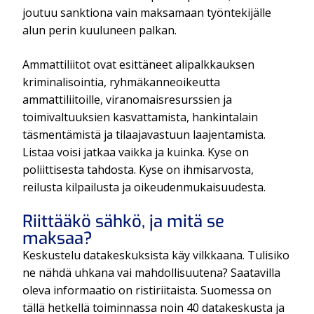
joutuu sanktiona vain maksamaan työntekijälle
alun perin kuuluneen palkan.
Ammattiliitot ovat esittäneet alipalkkauksen
kriminalisointia, ryhmäkanneoikeutta
ammattiliitoille, viranomaisresurssien ja
toimivaltuuksien kasvattamista, hankintalain
täsmentämistä ja tilaajavastuun laajentamista.
Listaa voisi jatkaa vaikka ja kuinka. Kyse on
poliittisesta tahdosta. Kyse on ihmisarvosta,
reilusta kilpailusta ja oikeudenmukaisuudesta.
Riittääkö sähkö, ja mitä se
maksaa?
Keskustelu datakeskuksista käy vilkkaana. Tulisiko
ne nähdä uhkana vai mahdollisuutena? Saatavilla
oleva informaatio on ristiriitaista. Suomessa on
tällä hetkellä toiminnassa noin 40 datakeskusta ja