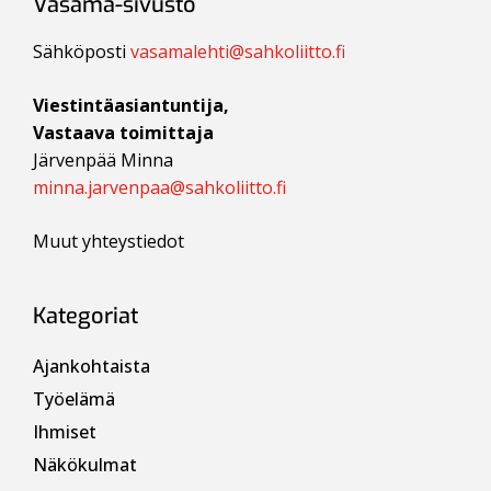
Vasama-sivusto
Sähköposti
vasamalehti@sahkoliitto.fi
Viestintäasiantuntija,
Vastaava toimittaja
Järvenpää Minna
minna.jarvenpaa@sahkoliitto.fi
Muut yhteystiedot
Kategoriat
Ajankohtaista
Työelämä
Ihmiset
Näkökulmat