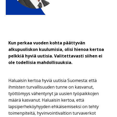
Kun perkaa vuoden kohta päättyvän
alkupuoliskon kuulumisia, olisi hienoa kertoa
pelkkiä hyviä uutisia. Valitettavasti siihen ei
ole todellisia mahdollisuuksia.
Haluaisin kertoa hyviä uutisia Suomesta: että
ihmisten turvallisuuden tunne on kasvanut,
työttömyys vähentynyt ja uusien työpaikkojen
määrä kasvanut. Haluaisin kertoa, että
lapsiperheköyhyyden ehkäisemiseksi on tehty
toimenpiteitä, hyvinvointivaltion turvaverkot