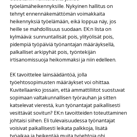
työelämäheikennyksille. Nykyinen hallitus on
tehnyt ennennäkemättömän voimakkaita
heikennyksiä työelämään, eikä loppua näy, jos
heille se mahdollisuus suodaan. EK:n lista on
kylmäävä: sunnuntailisät pois, ylityölisät pois,
pidempiä työpäiviä työnantajan määräyksellä,
palkalliset arkipyhät pois, työntekijän
irtisanomissuoja heikommaksi ja niin edelleen.
EK tavoittelee lainsäädäntöä, jolla
työehtosopimusten määräykset voi ohittaa.
Kuvitellaanko jossain, että ammattiliitot suostuvat
sopimaan valtakunnallisen työrauhan ja sitten
katselevat vierestä, kun työnantajat paikallisesti
vesittävät sovitun? EK:n tavoitteiden toteuttaminen
johtaisi siihen. Eli tulevaisuudessa työnantajat
voisivat paikallisesti leikata palkkoja, lisätä
työaikaa ja heikentää muita työehtoja ohi