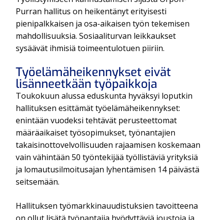
Purran hallitus on heikentänyt erityisesti
pienipalkkaisen ja osa-aikaisen työn tekemisen
mahdollisuuksia. Sosiaaliturvan leikkaukset
sysäävät ihmisiä toimeentulotuen piiriin.
Työelämäheikennykset eivät
lisänneetkään työpaikkoja
Toukokuun alussa eduskunta hyväksyi loputkin
hallituksen esittämät työelämäheikennykset:
enintään vuodeksi tehtävät perusteettomat
määräaikaiset työsopimukset, työnantajien
takaisinottovelvollisuuden rajaamisen koskemaan
vain vähintään 50 työntekijää työllistäviä yrityksiä
ja lomautusilmoitusajan lyhentämisen 14 päivästä
seitsemään.
Hallituksen työmarkkinauudistuksien tavoitteena
on ollut lisätä työnantajia hyödyttäviä joustoja ja