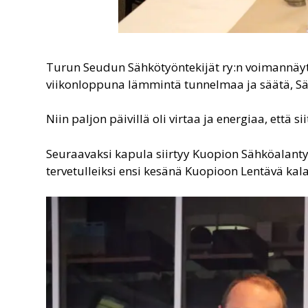
Turun Seudun Sähkötyöntekijät ry:n voimannäyte
viikonloppuna lämmintä tunnelmaa ja säätä, Sähk
Niin paljon päivillä oli virtaa ja energiaa, että s
Seuraavaksi kapula siirtyy Kuopion Sähköalanty
tervetulleiksi ensi kesänä Kuopioon Lentävä ka