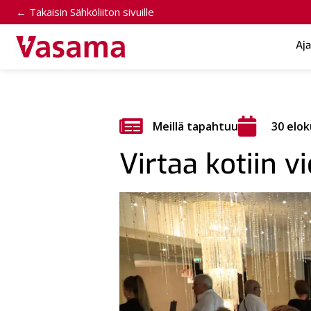
← Takaisin Sähköliiton sivuille
Aj
Meillä tapahtuu
30 elok
Virtaa kotiin vi