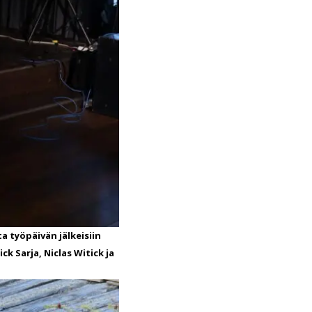
 työpäivän jälkeisiin
k Sarja, Niclas Witick ja