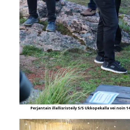
Perjantain illallisristeily S/S Ukkopekalla vei noin