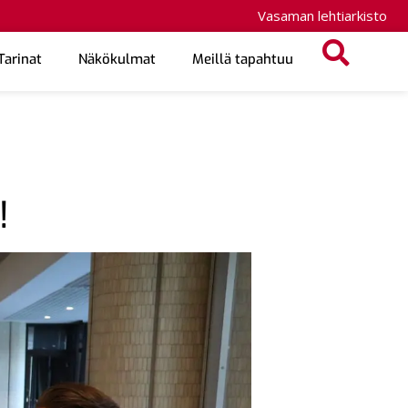
Vasaman lehtiarkisto
Tarinat
Näkökulmat
Meillä tapahtuu
!