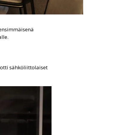
n ensimmäisenä
lle.
otti sähköliittolaiset