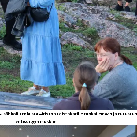
 140 sähköliittolaista Airiston Loistokarille ruokailemaan ja tutust
entisöityyn mökkiin.