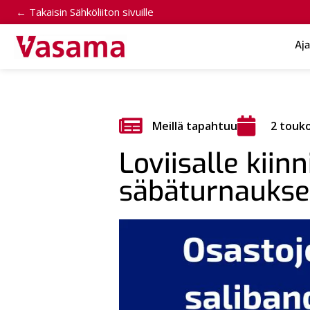
← Takaisin Sähköliiton sivuille
Aj
Meillä tapahtuu
2 touk
Loviisalle kiin
säbäturnaukse