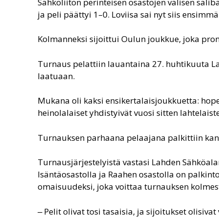
Sähköliiton perinteisen osastojen välisen sali
ja peli päättyi 1–0. Loviisa sai nyt siis ensi
Kolmanneksi sijoittui Oulun joukkue, joka pron
Turnaus pelattiin lauantaina 27. huhtikuuta La
laatuaan.
Mukana oli kaksi ensikertalaisjoukkuetta: hop
heinolalaiset yhdistyivät vuosi sitten lahtelai
Turnauksen parhaana pelaajana palkittiin kansa
Turnausjärjestelyistä vastasi Lahden Sähköalan
Isäntäosastolla ja Raahen osastolla on palkinto
omaisuudeksi, joka voittaa turnauksen kolmest
‒ Pelit olivat tosi tasaisia, ja sijoitukset olis