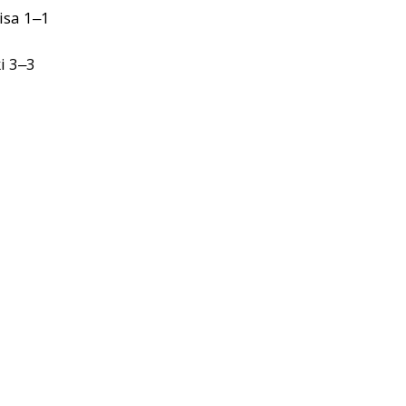
isa 1‒1
i 3‒3