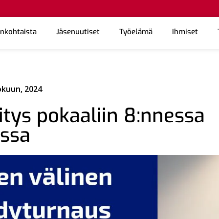
ankohtaista
Jäsenuutiset
Työelämä
Ihmiset
okuun, 2024
nitys pokaaliin 8:nnessa
ssa