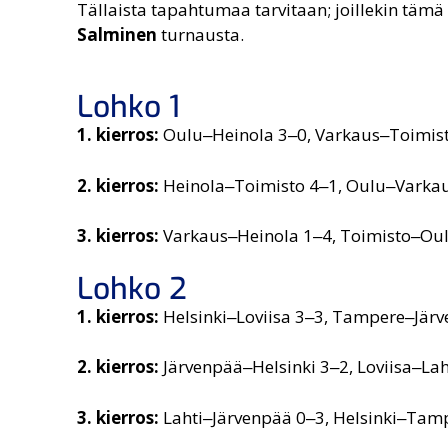
Tällaista tapahtumaa tarvitaan; joillekin tämä
Salminen
turnausta.
Lohko 1
1. kierros:
Oulu‒Heinola 3‒0, Varkaus‒Toimis
2. kierros:
Heinola‒Toimisto 4‒1, Oulu‒Varka
3. kierros:
Varkaus‒Heinola 1‒4, Toimisto‒Ou
Lohko 2
1. kierros:
Helsinki‒Loviisa 3‒3, Tampere‒Jär
2. kierros:
Järvenpää‒Helsinki 3‒2, Loviisa‒Lah
3. kierros:
Lahti‒Järvenpää 0‒3, Helsinki‒Tam