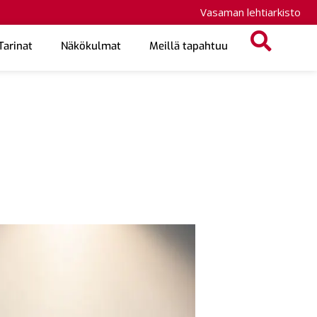
Vasaman lehtiarkisto
Tarinat
Näkökulmat
Meillä tapahtuu