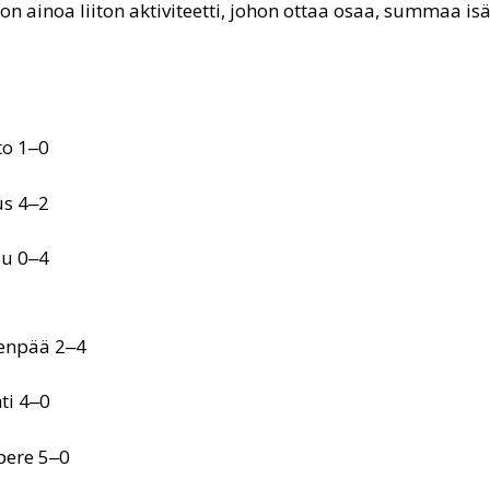
 on ainoa liiton aktiviteetti, johon ottaa osaa, summaa i
to 1‒0
us 4‒2
lu 0‒4
venpää 2‒4
ti 4‒0
pere 5‒0