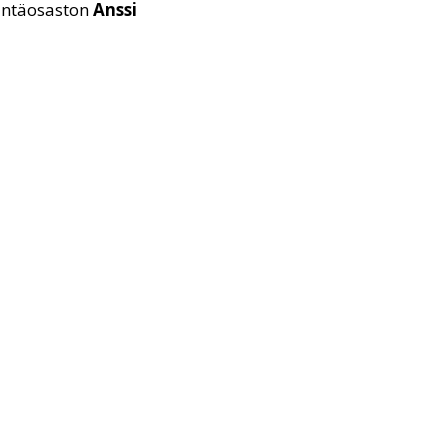
säntäosaston
Anssi