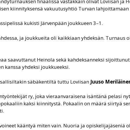
bandyturnauksen finaalissa vastakkain olivat Loviisan ja 
mmäisen kiinnityksensä vakuutusyhtiö Turvan lahjoittamaan
ssipelissä kukisti Järvenpään joukkueen 3–1.
hdessa, ja joukkueita oli kaikkiaan yhdeksän. Turnaus o
eaa saavuttanut Heinola sekä kahdeksanneksi sijoittunu
sten kanssa yhdeksi joukkueeksi.
llisiltakin säbäkentiltä tuttu Loviisan
Juuso Meriläine
työntekijät ry, joka vieraanvaraisena isäntänä pelasi ny
pokaaliin kaksi kiinnitystä. Pokaalin on määrä siirtyä se
i.
ivat voineet kääntyä miten vain. Nuoria ja opiskelijajäseniä