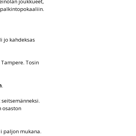
Heinolan joukkueet,
 palkintopokaaliin.
li jo kahdeksas
t Tampere. Tosin
n
.
t seitsemänneksi.
n osaston
 oli paljon mukana.