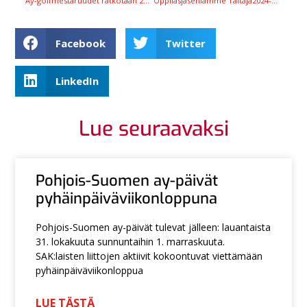
Ay-golfmestaruudet ratkotaan 27. heinäkuuta Porissa
Oppilasjäseniämme Taitaja2024-finaaleissa
Facebook
Twitter
LinkedIn
Lue seuraavaksi
Pohjois-Suomen ay-päivät
pyhäinpäiväviikonloppuna
Pohjois-Suomen ay-päivät tulevat jälleen: lauantaista
31. lokakuuta sunnuntaihin 1. marraskuuta.
SAK:laisten liittojen aktiivit kokoontuvat viettämään
pyhäinpäiväviikonloppua
LUE TÄSTÄ