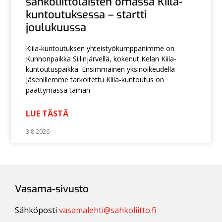
sähköliittolaisten omassa Kiila-
kuntoutuksessa – startti
joulukuussa
Kiila-kuntoutuksen yhteistyökumppanimme on
Kunnonpaikka Siilinjärvellä, kokenut Kelan Kiila-
kuntoutuspaikka. Ensimmäinen yksinoikeudella
jäsenillemme tarkoitettu Kiila-kuntoutus on
päättymässä tämän
LUE TÄSTÄ
3.8.2026
Vasama-sivusto
Sähköposti
vasamalehti@sahkoliitto.fi