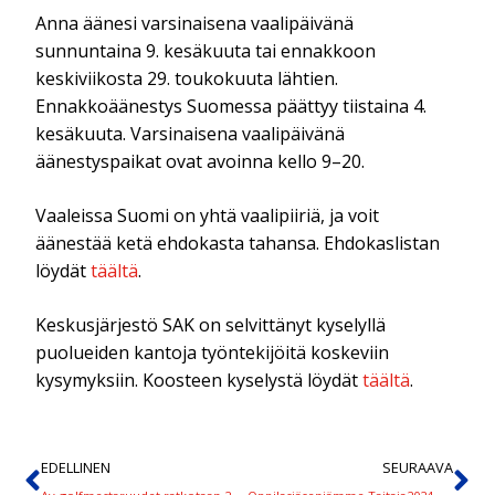
Anna äänesi varsinaisena vaalipäivänä
sunnuntaina 9. kesäkuuta tai ennakkoon
keskiviikosta 29. toukokuuta lähtien.
Ennakkoäänestys Suomessa päättyy tiistaina 4.
kesäkuuta. Varsinaisena vaalipäivänä
äänestyspaikat ovat avoinna kello 9–20.
Vaaleissa Suomi on yhtä vaalipiiriä, ja voit
äänestää ketä ehdokasta tahansa. Ehdokaslistan
löydät
täältä
.
Keskusjärjestö SAK on selvittänyt kyselyllä
puolueiden kantoja työntekijöitä koskeviin
kysymyksiin. Koosteen kyselystä löydät
täältä
.
EDELLINEN
SEURAAVA