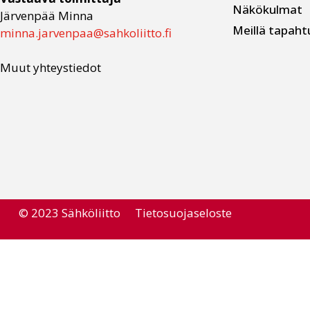
Näkökulmat
Järvenpää Minna
Meillä tapaht
minna.jarvenpaa@sahkoliitto.fi
Muut yhteystiedot
© 2023 Sähköliitto
Tietosuojaseloste