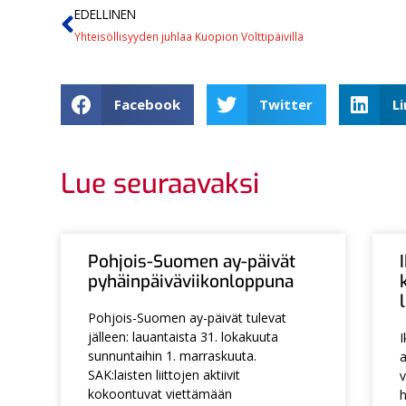
EDELLINEN
Yhteisöllisyyden juhlaa Kuopion Volttipäivillä
Facebook
Twitter
L
Lue seuraavaksi
Pohjois-Suomen ay-päivät
pyhäinpäiväviikonloppuna
Pohjois-Suomen ay-päivät tulevat
jälleen: lauantaista 31. lokakuuta
I
sunnuntaihin 1. marraskuuta.
a
SAK:laisten liittojen aktiivit
v
kokoontuvat viettämään
h