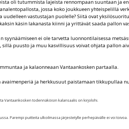
ajeista oli tutummista lajeista rennompaan suuntaan ja
akanalentopallosta, jossa koko joukkueen yhteispelillä ver
a uudelleen vastustajan puolelle? Siitä ovat yksilösuorit
aksin käsin lakanasta kiinni ja yrittävät saada pallon va
an syynäämiseen ei ole tarvetta luonnontilaisessa metsäs
illä puusto ja muu kasvillisuus voivat ohjata pallon ai
iammuntaa ja kalaonneaan Vantaankosken partaalla.
n avaimenperiä ja herkkusuut paistamaan tikkupullaa nu
sta Vantaankosken todennäköisin kalansaalis on kirjolohi.
sa. Parempi puitteita ulkoilmassa järjestetylle perhepäivälle ei voi toivoa.