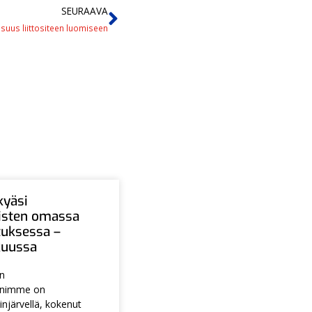
SEURAAVA
isuus liittositeen luomiseen
kyäsi
aisten omassa
tuksessa –
ukuussa
en
animme on
injärvellä, kokenut