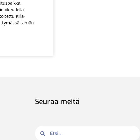
utuspaikka.
noikeudella
itettu Kiila-
ättymässä tämän
Seuraa meitä