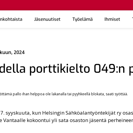
ankohtaista
Jäsenuutiset
Työelämä
Ihmiset
skuun, 2024
ella porttikielto 049:n
yöttämä pallo ihan helppoa ole lakanalla tai pyyhkeellä blokata, saati syöttää.
7. syyskuuta, kun Helsingin Sähköalantyöntekijät ry osast
Vantaalle kokoontui yli sata osaston jäsentä perheineen