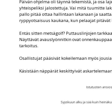
Päivän ohjelma oli täynnä tekemistä, ja osa l
yhteispeliksi jalostettuja. Vai mitä tuumitte l
pallo pitää ottaa hallintaan lakanaan ja saatta
ryppyotsaisuus kaukana, kun pelaajat pitävät k
Entäs sitten metsägolf? Puttauslinjojen tarkka
Näyttävät avauslyönnitkin ovat onnenkauppaa, s
tarkoitus.
Osallistujat pääsivät kokeilemaan myös jous
Käsistään näppärät keskittyivät askartelemaa
Istutusten ansio
Syyskuun alku ja sää kuin heinäkuus