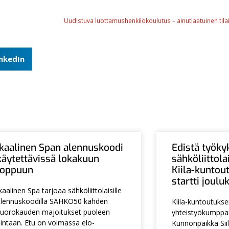
Uudistuva luottamushenkilökoulutus – ainutlaatuinen tila
inkedIn
Ikaalinen Span alennuskoodi
Edistä työky
käytettävissä lokakuun
sähköliittol
loppuun
Kiila-kuntou
startti joul
kaalinen Spa tarjoaa sähköliittolaisille
lennuskoodilla SAHKO50 kahden
Kiila-kuntoutuks
uorokauden majoitukset puoleen
yhteistyökumpp
intaan. Etu on voimassa elo-
Kunnonpaikka Siil