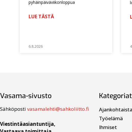
pyhäinpäiväviikonloppua
l
LUE TÄSTÄ
6.8.2026
4
Vasama-sivusto
Kategoriat
Sähköposti
vasamalehti@sahkoliitto.fi
Ajankohtaist
Työelämä
Viestintäasiantuntija,
Ihmiset
Vastaava toimittaja