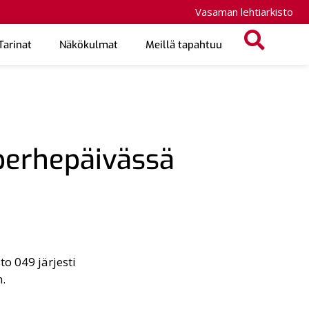
Vasaman lehtiarkisto
Tarinat
Näkökulmat
Meillä tapahtuu
 perhepäivässä
o 049 järjesti
.