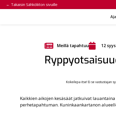
← Takaisin Sähköliiton sivuille
Aj
Meillä tapahtuu
12 syy
Ryppyotsaisuud
Kokeilepa itse! Ei se vastustajan s
Kaikkien aikojen kesäsäät jatkuivat lauantaina 
perhetapahtuman. Kuninkaankartanon alueelle 