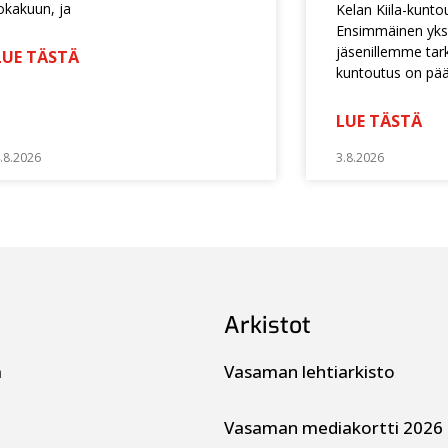
okakuun, ja
Kelan Kiila-kunto
Ensimmäinen yksi
jäsenillemme tarko
LUE TÄSTÄ
kuntoutus on pä
LUE TÄSTÄ
.8.2026
3.8.2026
Arkistot
a
Vasaman lehtiarkisto
Vasaman mediakortti 2026