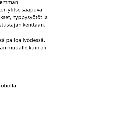
 enemmän
kon ylitse saapuva
ukset, hyppysyötöt ja
stustajan kenttään.
sä palloa lyödessä.
van muualle kuin oli
otiolla.